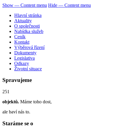
Show — Content menu
Hide — Content menu
Hlavní stránka
Aktuality
O společnosti
Nabídka služeb
Ceník
Kontakt
Výběrová řízení
Dokumenty
Legislativa
Odkazy
Životní situace
Spravujeme
251
objektů.
Máme toho dost,
ale baví nás to.
Staráme se o